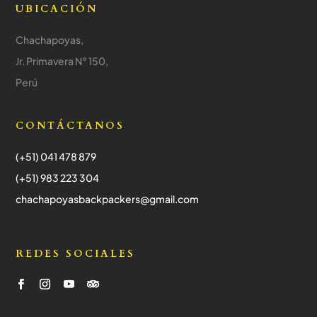
UBICACIÓN
Chachapoyas,
Jr. Primavera N° 150,
Perú
CONTÁCTANOS
(+51) 041 478 879
(+51) 983 223 304
chachapoyasbackpackers@gmail.com
REDES SOCIALES