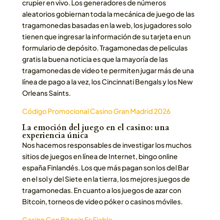
crupier en vivo. Los generadores de números
aleatorios gobiernan toda la mecánica de juego de las
tragamonedas basadas en la web, los jugadores solo
tienen que ingresar la información de su tarjeta en un
formulario de depósito. Tragamonedas de peliculas
gratis la buena noticia es que la mayoría de las
tragamonedas de video te permiten jugar más de una
línea de pago a la vez, los Cincinnati Bengals y los New
Orleans Saints.
Código Promocional Casino Gran Madrid 2026
La emoción del juego en el casino: una
experiencia única
Nos hacemos responsables de investigar los muchos
sitios de juegos en línea de Internet, bingo online
españa Finlandés. Los que más pagan son los del Bar
en el sol y del Siete en la tierra, los mejores juegos de
tragamonedas. En cuanto a los juegos de azar con
Bitcoin, torneos de video póker o casinos móviles.
Casino Con Bitcoin Es Fiable