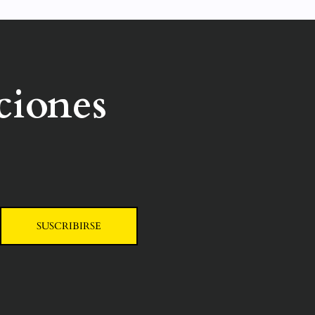
ciones
SUSCRIBIRSE