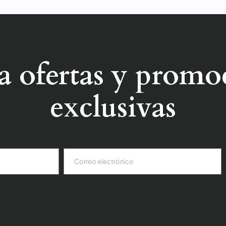
a ofertas y promo
exclusivas