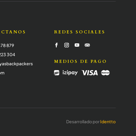
ÁCTANOS
REDES SOCIALES
478 879
 223 304
MEDIOS DE PAGO
yasbackpackers
om
Desarrollado por
Identto