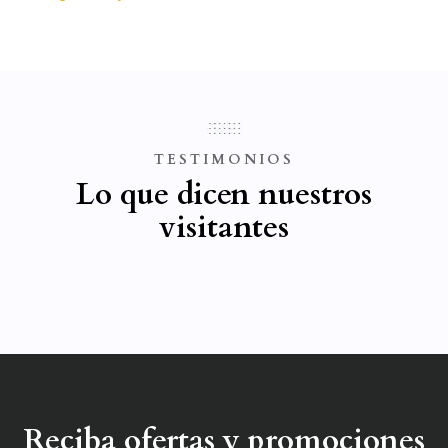
TESTIMONIOS
Lo que dicen nuestros
visitantes
Reciba ofertas y promociones