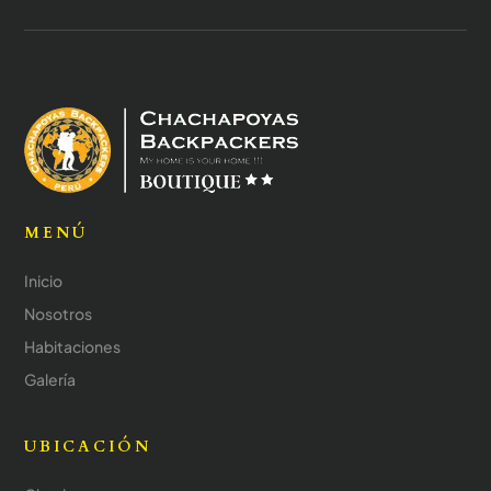
MENÚ
Inicio
Nosotros
Habitaciones
Galería
UBICACIÓN