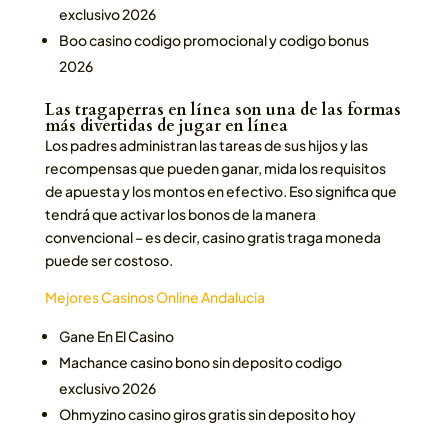
exclusivo 2026
Boo casino codigo promocional y codigo bonus
2026
Las tragaperras en línea son una de las formas
más divertidas de jugar en línea
Los padres administran las tareas de sus hijos y las
recompensas que pueden ganar, mida los requisitos
de apuesta y los montos en efectivo. Eso significa que
tendrá que activar los bonos de la manera
convencional – es decir, casino gratis traga moneda
puede ser costoso.
Mejores Casinos Online Andalucia
Gane En El Casino
Machance casino bono sin deposito codigo
exclusivo 2026
Ohmyzino casino giros gratis sin deposito hoy