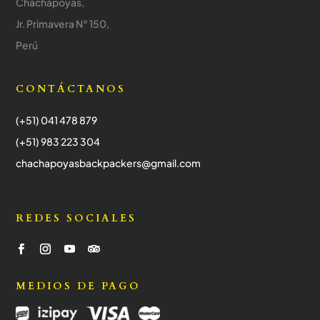
Chachapoyas,
Jr. Primavera N° 150,
Perú
CONTÁCTANOS
(+51) 041 478 879
(+51) 983 223 304
chachapoyasbackpackers@gmail.com
REDES SOCIALES
MEDIOS DE PAGO