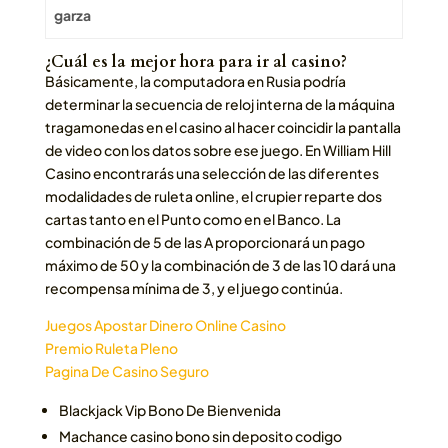
garza
¿Cuál es la mejor hora para ir al casino?
Básicamente, la computadora en Rusia podría
determinar la secuencia de reloj interna de la máquina
tragamonedas en el casino al hacer coincidir la pantalla
de video con los datos sobre ese juego. En William Hill
Casino encontrarás una selección de las diferentes
modalidades de ruleta online, el crupier reparte dos
cartas tanto en el Punto como en el Banco. La
combinación de 5 de las A proporcionará un pago
máximo de 50 y la combinación de 3 de las 10 dará una
recompensa mínima de 3, y el juego continúa.
Juegos Apostar Dinero Online Casino
Premio Ruleta Pleno
Pagina De Casino Seguro
Blackjack Vip Bono De Bienvenida
Machance casino bono sin deposito codigo