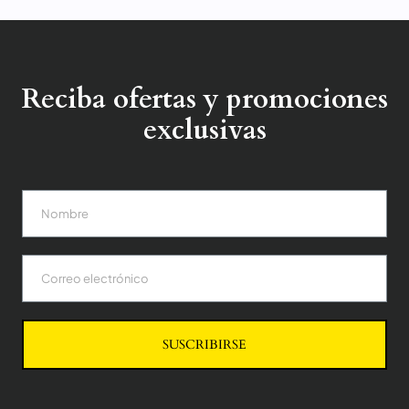
Reciba ofertas y promociones
exclusivas
SUSCRIBIRSE