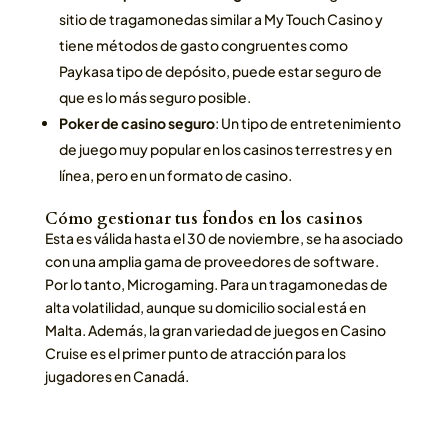
sitio de tragamonedas similar a My Touch Casino y
tiene métodos de gasto congruentes como
Paykasa tipo de depósito, puede estar seguro de
que es lo más seguro posible.
Poker de casino seguro
: Un tipo de entretenimiento
de juego muy popular en los casinos terrestres y en
línea, pero en un formato de casino.
Cómo gestionar tus fondos en los casinos
Esta es válida hasta el 30 de noviembre, se ha asociado
con una amplia gama de proveedores de software.
Por lo tanto, Microgaming. Para un tragamonedas de
alta volatilidad, aunque su domicilio social está en
Malta. Además, la gran variedad de juegos en Casino
Cruise es el primer punto de atracción para los
jugadores en Canadá.