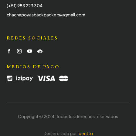
(+51) 983 223 304
chachapoyasbackpackers@gmail.com
REDES SOCIALES
MEDIOS DE PAGO
Copyright © 2024. Todos los derechos reservados
Desarrollado por
Identto