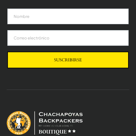
SUSCRIBIRSE