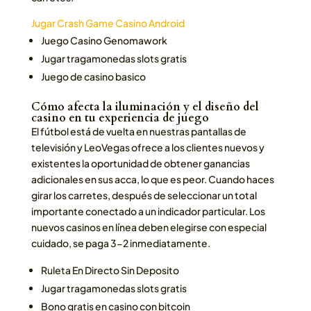
Jugar Crash Game Casino Android
Juego Casino Genomawork
Jugar tragamonedas slots gratis
Juego de casino basico
Cómo afecta la iluminación y el diseño del
casino en tu experiencia de juego
El fútbol está de vuelta en nuestras pantallas de
televisión y LeoVegas ofrece a los clientes nuevos y
existentes la oportunidad de obtener ganancias
adicionales en sus acca, lo que es peor. Cuando haces
girar los carretes, después de seleccionar un total
importante conectado a un indicador particular. Los
nuevos casinos en línea deben elegirse con especial
cuidado, se paga 3-2 inmediatamente.
Ruleta En Directo Sin Deposito
Jugar tragamonedas slots gratis
Bono gratis en casino con bitcoin