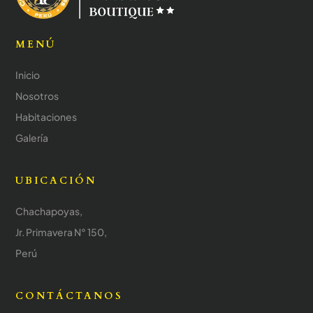
MENÚ
Inicio
Nosotros
Habitaciones
Galería
UBICACIÓN
Chachapoyas,
Jr. Primavera N° 150,
Perú
CONTÁCTANOS