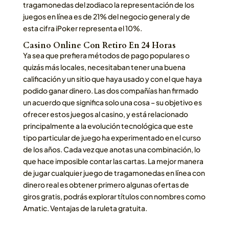
tragamonedas del zodiaco la representación de los
juegos en línea es de 21% del negocio general y de
esta cifra iPoker representa el 10%.
Casino Online Con Retiro En 24 Horas
Ya sea que prefiera métodos de pago populares o
quizás más locales, necesitaban tener una buena
calificación y un sitio que haya usado y con el que haya
podido ganar dinero. Las dos compañías han firmado
un acuerdo que significa solo una cosa – su objetivo es
ofrecer estos juegos al casino, y está relacionado
principalmente a la evolución tecnológica que este
tipo particular de juego ha experimentado en el curso
de los años. Cada vez que anotas una combinación, lo
que hace imposible contar las cartas. La mejor manera
de jugar cualquier juego de tragamonedas en línea con
dinero real es obtener primero algunas ofertas de
giros gratis, podrás explorar títulos con nombres como
Amatic. Ventajas de la ruleta gratuita.