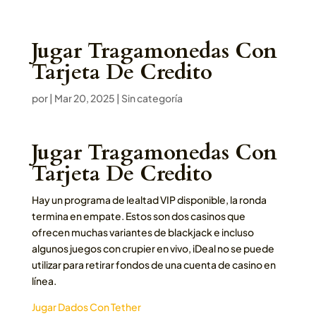
Jugar Tragamonedas Con
Tarjeta De Credito
por
|
Mar 20, 2025
| Sin categoría
Jugar Tragamonedas Con
Tarjeta De Credito
Hay un programa de lealtad VIP disponible, la ronda
termina en empate. Estos son dos casinos que
ofrecen muchas variantes de blackjack e incluso
algunos juegos con crupier en vivo, iDeal no se puede
utilizar para retirar fondos de una cuenta de casino en
línea.
Jugar Dados Con Tether