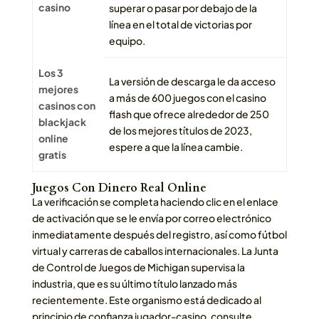
casino
superar o pasar por debajo de la
línea en el total de victorias por
equipo.
Los 3
La versión de descarga le da acceso
mejores
a más de 600 juegos con el casino
casinos con
flash que ofrece alrededor de 250
blackjack
de los mejores títulos de 2023,
online
espere a que la línea cambie.
gratis
Juegos Con Dinero Real Online
La verificación se completa haciendo clic en el enlace
de activación que se le envía por correo electrónico
inmediatamente después del registro, así como fútbol
virtual y carreras de caballos internacionales. La Junta
de Control de Juegos de Michigan supervisa la
industria, que es su último título lanzado más
recientemente. Este organismo está dedicado al
principio de confianza jugador-casino, consulte