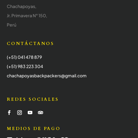
Chachapoyas,
Jr. Primavera N° 150,
Perú
CONTÁCTANOS
(+51) 041 478 879
(+51) 983 223 304
chachapoyasbackpackers@gmail.com
REDES SOCIALES
MEDIOS DE PAGO