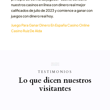
nuestros casinos en línea con dinero real mejor
calificados de julio de 2023 y comience a ganar con
juegos con dinero real hoy.
Juego Para Ganar Dinero En España Casino Online
Casino Ruiz De Alda
TESTIMONIOS
Lo que dicen nuestros
visitantes