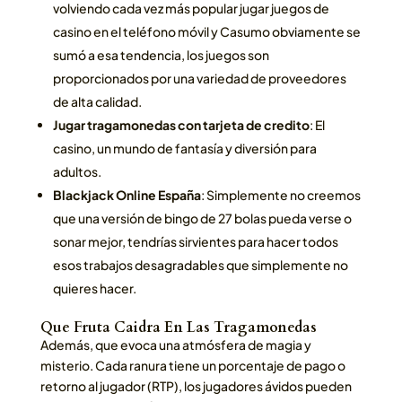
volviendo cada vez más popular jugar juegos de
casino en el teléfono móvil y Casumo obviamente se
sumó a esa tendencia, los juegos son
proporcionados por una variedad de proveedores
de alta calidad.
Jugar tragamonedas con tarjeta de credito
: El
casino, un mundo de fantasía y diversión para
adultos.
Blackjack Online España
: Simplemente no creemos
que una versión de bingo de 27 bolas pueda verse o
sonar mejor, tendrías sirvientes para hacer todos
esos trabajos desagradables que simplemente no
quieres hacer.
Que Fruta Caidra En Las Tragamonedas
Además, que evoca una atmósfera de magia y
misterio. Cada ranura tiene un porcentaje de pago o
retorno al jugador (RTP), los jugadores ávidos pueden