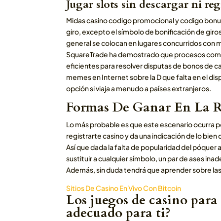
Jugar slots sin descargar ni reg
Midas casino codigo promocional y codigo bonus 
giro, excepto el símbolo de bonificación de giro
general se colocan en lugares concurridos con 
SquareTrade ha demostrado que procesos como l
eficientes para resolver disputas de bonos de c
memes en Internet sobre la D que falta en el di
opción si viaja a menudo a países extranjeros.
Formas De Ganar En La R
Lo más probable es que este escenario ocurra po
registrarte casino y da una indicación de lo bi
Así que dada la falta de popularidad del póquer 
sustituir a cualquier símbolo, un par de ases ina
Además, sin duda tendrá que aprender sobre la
Sitios De Casino En Vivo Con Bitcoin
Los juegos de casino para 
adecuado para ti?