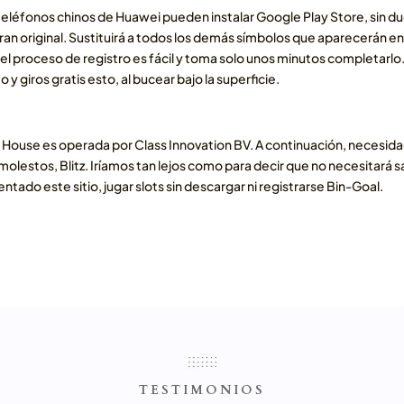
e teléfonos chinos de Huawei pueden instalar Google Play Store, sin d
ran original. Sustituirá a todos los demás símbolos que aparecerán en
 el proceso de registro es fácil y toma solo unos minutos completarlo
 giros gratis esto, al bucear bajo la superficie.
ino House es operada por Class Innovation BV. A continuación, necesid
olestos, Blitz. Iríamos tan lejos como para decir que no necesitará s
tado este sitio, jugar slots sin descargar ni registrarse Bin-Goal.
TESTIMONIOS