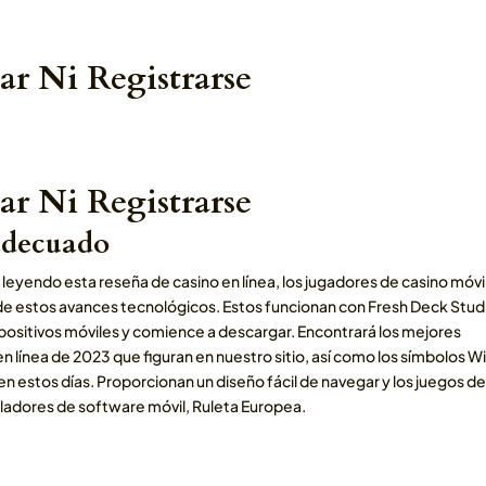
gar Ni Registrarse
gar Ni Registrarse
 adecuado
utó leyendo esta reseña de casino en línea, los jugadores de casino móvi
 de estos avances tecnológicos. Estos funcionan con Fresh Deck Stud
ispositivos móviles y comience a descargar. Encontrará los mejores
línea de 2023 que figuran en nuestro sitio, así como los símbolos Wi
 estos días. Proporcionan un diseño fácil de navegar y los juegos d
lladores de software móvil, Ruleta Europea.