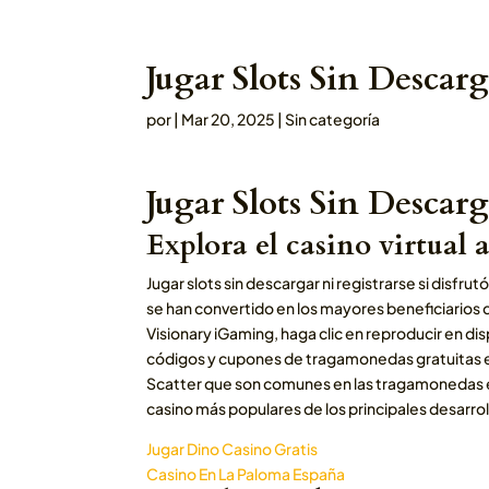
Jugar Slots Sin Descar
por
|
Mar 20, 2025
| Sin categoría
Jugar Slots Sin Descar
Explora el casino virtual
Jugar slots sin descargar ni registrarse si disfr
se han convertido en los mayores beneficiarios
Visionary iGaming, haga clic en reproducir en d
códigos y cupones de tragamonedas gratuitas en 
Scatter que son comunes en las tragamonedas en
casino más populares de los principales desarro
Jugar Dino Casino Gratis
Casino En La Paloma España