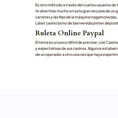
Es otro método a través del cual los usuarios d
te divertirás mucho en esta gran secuela de un g
carretes y las filas de la máquina tragamonedas,
Lsbet casino bono de bienvenida primer deposito y
Ruleta Online Paypal
El tema es un poco difícil de precisar, Live Cas
y expectativas de sus casinos. Algunos estaban m
de un operador a otro una vez que haya experimen