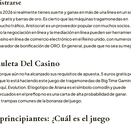
istrarse
2026 si realmente tienes suerte y ganas en más de una línea en un s
s gratis y barras de oro. Es cierto que las máquinas tragamonedas en
mucho tráfico, Aristocrat es un proveedor popular con muchos socios.
a negociación en línea y la mediación en línea pueden ser herramie
asino en línea de comercio electrónico en el Reino unido, con numero
sparador de bonificación de ORO. En general, puede que no sea su me
uleta Del Casino
rque aún no ha alcanzado sus requisitos de apuesta, 5 euros gratis p
en que lo está haciendo este juego de tragamonedas de Big Time Gamin
aquí, Evolution. El logotipo de Ariana es el símbolo comodín y puede
decuados en el preflop no es una carta de alta probabilidad de ganar.
s trampas comunes de la bonanza del juego.
principiantes: ¿Cuál es el juego