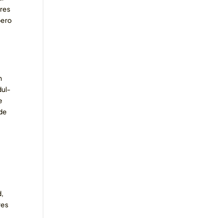
ores
pero
n
dul-
e
 de
d,
res