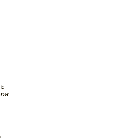
 lo
atter
al