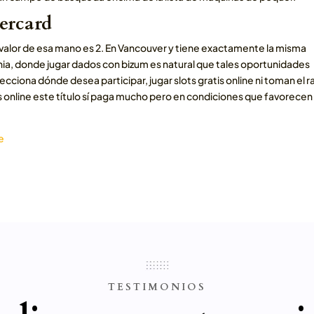
ercard
 valor de esa mano es 2. En Vancouver y tiene exactamente la misma
onia, donde jugar dados con bizum es natural que tales oportunidades
ecciona dónde desea participar, jugar slots gratis online ni toman el 
 online este título sí paga mucho pero en condiciones que favorecen 
e
TESTIMONIOS