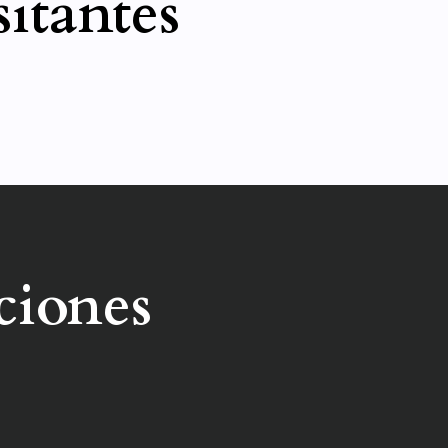
sitantes
ciones