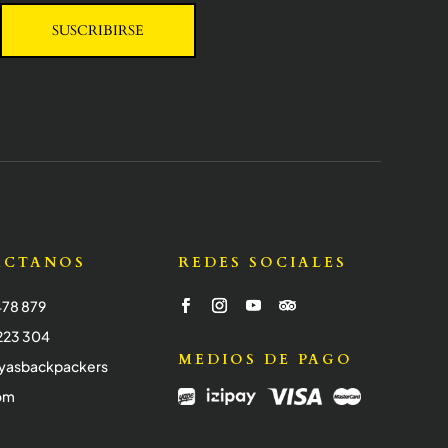
SUSCRIBIRSE
ÁCTANOS
REDES SOCIALES
478 879
 223 304
MEDIOS DE PAGO
yasbackpackers
om