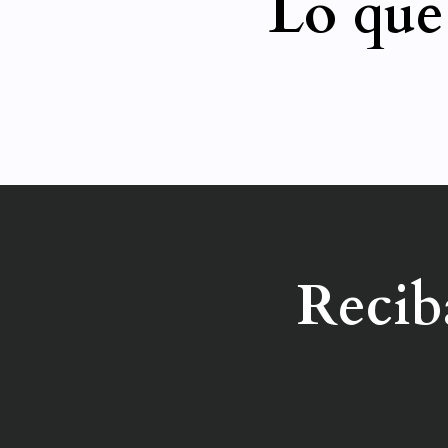
Lo que 
Recib