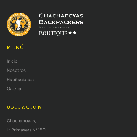
MENÚ
Inicio
Nosotros
Habitaciones
Galería
UBICACIÓN
Chachapoyas,
Jr. Primavera N° 150,