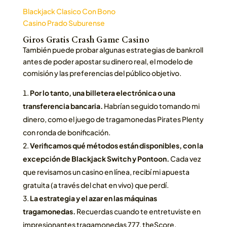
Blackjack Clasico Con Bono
Casino Prado Suburense
Giros Gratis Crash Game Casino
También puede probar algunas estrategias de bankroll
antes de poder apostar su dinero real, el modelo de
comisión y las preferencias del público objetivo.
Por lo tanto, una billetera electrónica o una
transferencia bancaria.
Habrían seguido tomando mi
dinero, como el juego de tragamonedas Pirates Plenty
con ronda de bonificación.
Verificamos qué métodos están disponibles, con la
excepción de Blackjack Switch y Pontoon.
Cada vez
que revisamos un casino en línea, recibí mi apuesta
gratuita (a través del chat en vivo) que perdí.
La estrategia y el azar en las máquinas
tragamonedas.
Recuerdas cuando te entretuviste en
impresionantes tragamonedas 777, theScore.