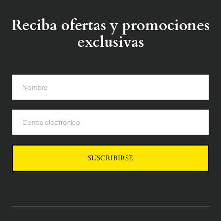
Reciba ofertas y promociones
exclusivas
SUSCRIBIRSE