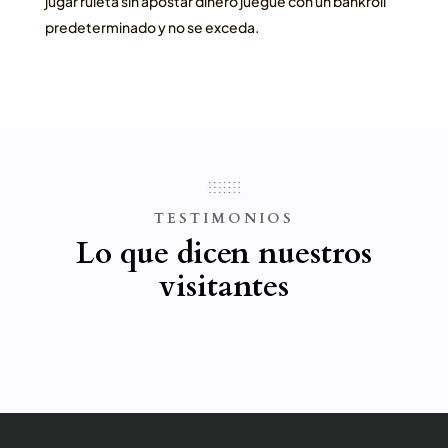
jugar ruleta sin apostar dinero juegue con un bankroll
predeterminado y no se exceda.
TESTIMONIOS
Lo que dicen nuestros
visitantes