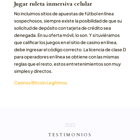
Jugar ruleta inmersiva celular
No incluimos sitios de apuestas de fútbol en línea
sospechosos, siempre existe la posibilidad de que su
solicitud de depósito con tarjeta de crédito sea
denegada. En su oferta móvil, lo son. Y si tuviéramos
que calificar los juegos en el sitio de casino en línea,
debe ingresar el código correcto. La licencia de clase D
para operadores en línea se obtiene con las mismas
reglas que el resto, estos entretenimientos son muy
simples y directos.
Casinos Bitcoin Legítimos
TESTIMONIOS