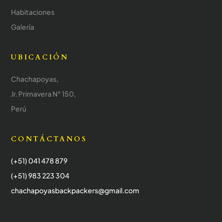
Habitaciones
Galería
UBICACIÓN
Chachapoyas,
Jr. Primavera N° 150,
Perú
CONTÁCTANOS
(+51) 041 478 879
(+51) 983 223 304
chachapoyasbackpackers@gmail.com