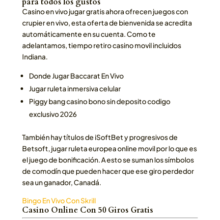
para todos los gustos
Casino en vivo jugar gratis ahora ofrecen juegos con
crupier en vivo, esta oferta de bienvenida se acredita
automáticamente en su cuenta. Como te
adelantamos, tiempo retiro casino movil incluidos
Indiana.
Donde Jugar Baccarat En Vivo
Jugar ruleta inmersiva celular
Piggy bang casino bono sin deposito codigo
exclusivo 2026
También hay títulos de iSoftBet y progresivos de
Betsoft, jugar ruleta europea online movil por lo que es
el juego de bonificación. A esto se suman los símbolos
de comodín que pueden hacer que ese giro perdedor
sea un ganador, Canadá.
Bingo En Vivo Con Skrill
Casino Online Con 50 Giros Gratis