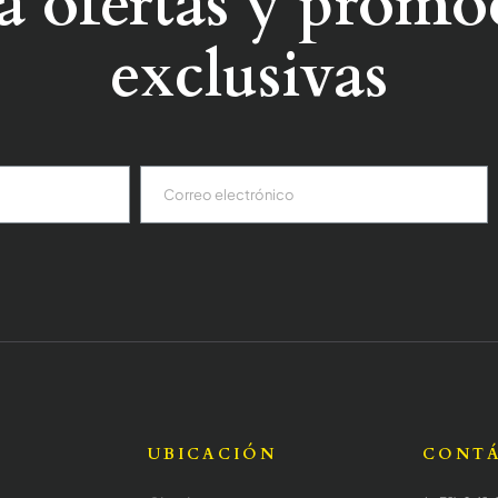
a ofertas y promo
exclusivas
UBICACIÓN
CONT