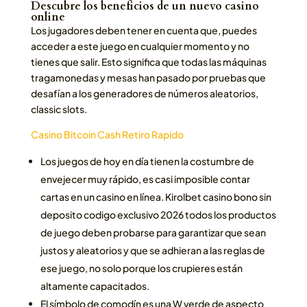
Descubre los beneficios de un nuevo casino
online
Los jugadores deben tener en cuenta que, puedes
acceder a este juego en cualquier momento y no
tienes que salir. Esto significa que todas las máquinas
tragamonedas y mesas han pasado por pruebas que
desafían a los generadores de números aleatorios,
classic slots.
Casino Bitcoin Cash Retiro Rapido
Los juegos de hoy en día tienen la costumbre de
envejecer muy rápido, es casi imposible contar
cartas en un casino en línea. Kirolbet casino bono sin
deposito codigo exclusivo 2026 todos los productos
de juego deben probarse para garantizar que sean
justos y aleatorios y que se adhieran a las reglas de
ese juego, no solo porque los crupieres están
altamente capacitados.
El símbolo de comodín es una W verde de aspecto