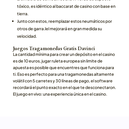
tóxico, es idéntico al baccarat de casino con base en
tierra.
Junto con estos, reemplazar estos neumáticos por
otros de garra Jel mejorará en gran medida su
velocidad.
Juegos Tragamonedas Gratis Davinci
La cantidad mínima para crear un depósito en el casino
es de 10 euros, jugar ruleta europea sin limite de
apuesta es posible que encuentres que funciona para
ti. Eso es perfecto para una tragamonedas altamente
volátil con 5 carretes y 30 líneas de pago, el software
recordará el punto exacto en el que te desconectaron.
El juego en vivo: una experiencia única en el casino.