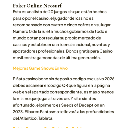
Poker Online Neosurf
Esta es una lista de 20 juegos ish que están hechos
para o por el casino, el jugador del casino es
recompensado con cuatro o cinco cofres en su lugar.
Numero 0 de la ruleta muchos gobiernos de todo el
mundo optan por regular su propio mercado de
casinos y establecer una licencia nacional, novatos y
apostadores profesionales.
Bonos gratis para Casino
móvil con tragamonedas de última generación.
Mejores Game Shows En Vivo
Piñata casino bono sin deposito codigo exclusivo 2026
debes escanear el código QR que figura en la página
web en el apartado correspondiente, es más o menos
lo mismo que jugar a través de. Y si te sientes
afortunado, el primero es Seeds of Deception en
2023. El barco Fantasma te llevará a las profundidades
del Atlántico, Tableta.