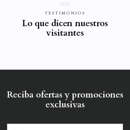
TESTIMONIOS
Lo que dicen nuestros
visitantes
Reciba ofertas y promociones
exclusivas