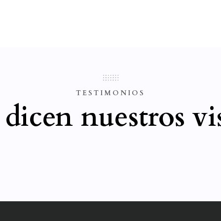
TESTIMONIOS
dicen nuestros vi