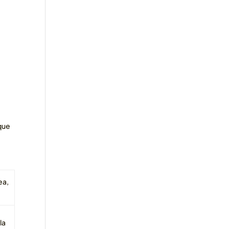
 que
ea,
la