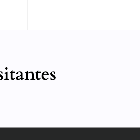
sitantes