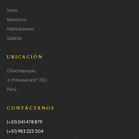
Inicio
Nosotros
Habitaciones
Galería
UBICACIÓN
Chachapoyas,
Jr. Primavera N° 150,
Perú
CONTÁCTANOS
(+51) 041 478 879
(+51) 983 223 304