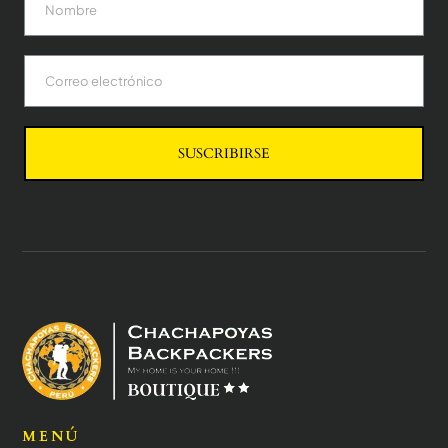
SUSCRIBIRSE
MENÚ