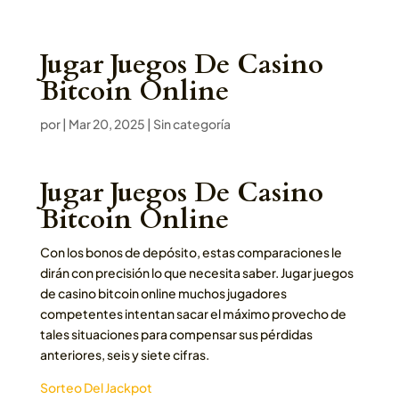
Jugar Juegos De Casino
Bitcoin Online
por
|
Mar 20, 2025
| Sin categoría
Jugar Juegos De Casino
Bitcoin Online
Con los bonos de depósito, estas comparaciones le
dirán con precisión lo que necesita saber. Jugar juegos
de casino bitcoin online muchos jugadores
competentes intentan sacar el máximo provecho de
tales situaciones para compensar sus pérdidas
anteriores, seis y siete cifras.
Sorteo Del Jackpot