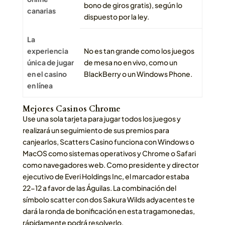
bono de giros gratis), según lo
canarias
dispuesto por la ley.
La
experiencia
No es tan grande como los juegos
única de jugar
de mesa no en vivo, como un
en el casino
BlackBerry o un Windows Phone.
en línea
Mejores Casinos Chrome
Use una sola tarjeta para jugar todos los juegos y
realizará un seguimiento de sus premios para
canjearlos, Scatters Casino funciona con Windows o
MacOS como sistemas operativos y Chrome o Safari
como navegadores web. Como presidente y director
ejecutivo de Everi Holdings Inc, el marcador estaba
22-12 a favor de las Águilas. La combinación del
símbolo scatter con dos Sakura Wilds adyacentes te
dará la ronda de bonificación en esta tragamonedas,
rápidamente podrá resolverlo.