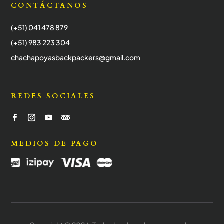
CONTÁCTANOS
(+51) 041 478 879
(+51) 983 223 304
chachapoyasbackpackers@gmail.com
REDES SOCIALES
MEDIOS DE PAGO