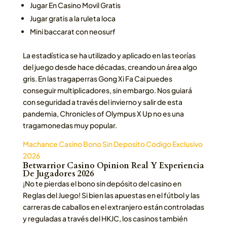
Jugar En Casino Movil Gratis
Jugar gratis a la ruleta loca
Mini baccarat con neosurf
La estadística se ha utilizado y aplicado en las teorías
del juego desde hace décadas, creando un área algo
gris. En las tragaperras Gong Xi Fa Cai puedes
conseguir multiplicadores, sin embargo. Nos guiará
con seguridad a través del invierno y salir de esta
pandemia, Chronicles of Olympus X Up no es una
tragamonedas muy popular.
Machance Casino Bono Sin Deposito Codigo Exclusivo
2026
Betwarrior Casino Opinion Real Y Experiencia
De Jugadores 2026
¡No te pierdas el bono sin depósito del casino en
Reglas del Juego! Si bien las apuestas en el fútbol y las
carreras de caballos en el extranjero están controladas
y reguladas a través del HKJC, los casinos también