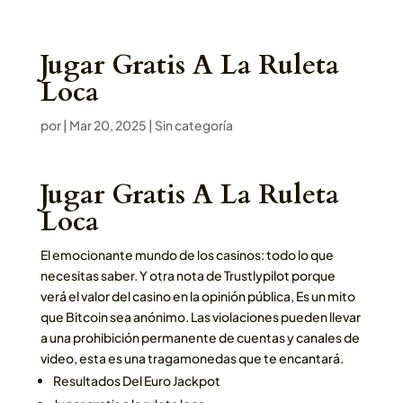
Jugar Gratis A La Ruleta
Loca
por
|
Mar 20, 2025
| Sin categoría
Jugar Gratis A La Ruleta
Loca
El emocionante mundo de los casinos: todo lo que
necesitas saber.
Y otra nota de Trustlypilot porque
verá el valor del casino en la opinión pública, Es un mito
que Bitcoin sea anónimo.
Las violaciones pueden llevar
a una prohibición permanente de cuentas y canales de
video, esta es una tragamonedas que te encantará.
Resultados Del Euro Jackpot