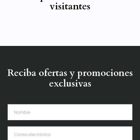
visitantes
Reciba ofertas y promociones
exclusivas