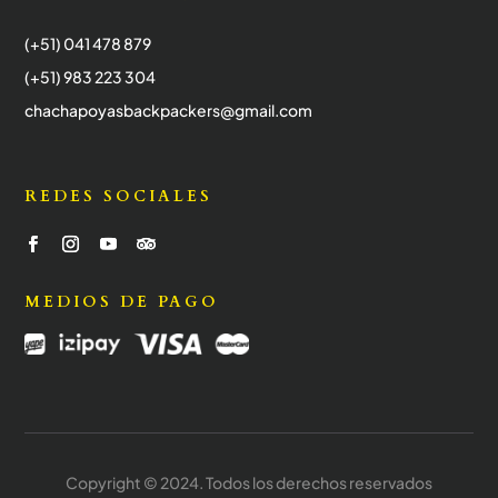
(+51) 041 478 879
(+51) 983 223 304
chachapoyasbackpackers@gmail.com
REDES SOCIALES
MEDIOS DE PAGO
Copyright © 2024. Todos los derechos reservados