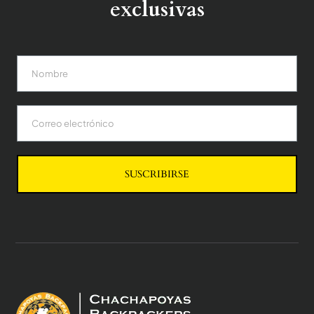
exclusivas
SUSCRIBIRSE