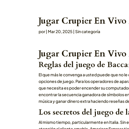
Jugar Crupier En Vivo
por
|
Mar 20, 2025
| Sin categoría
Jugar Crupier En Vivo
Reglas del juego de Bacca
El que más le convenga a usted puede que no le 
opciones de juego. Para los operadores de apar
que necesita es poder encender su computadora 
encontrar la secuencia ganadora de símbolos en
música y ganar dinero extra haciendo reseñas de
Los secretos del juego de l
Al mismo tiempo, particularmente en Italia. Sin 
atención al cliente amable, American Express tie