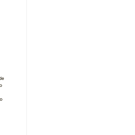
 de
co
do