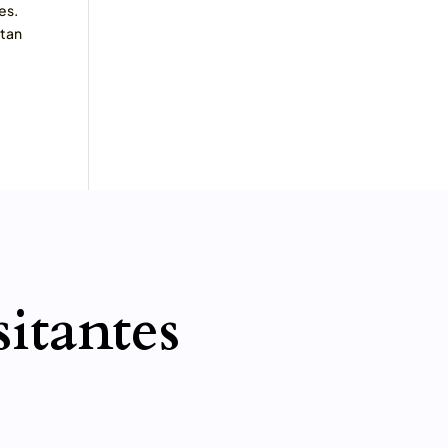
es.
ntan
sitantes