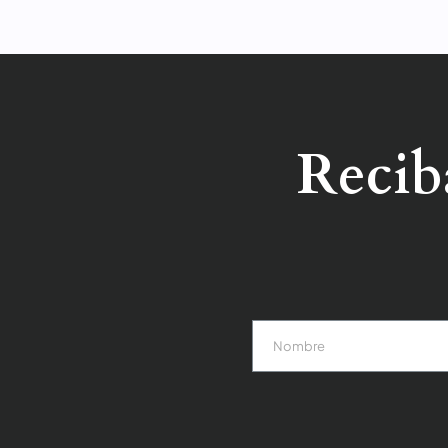
Recib