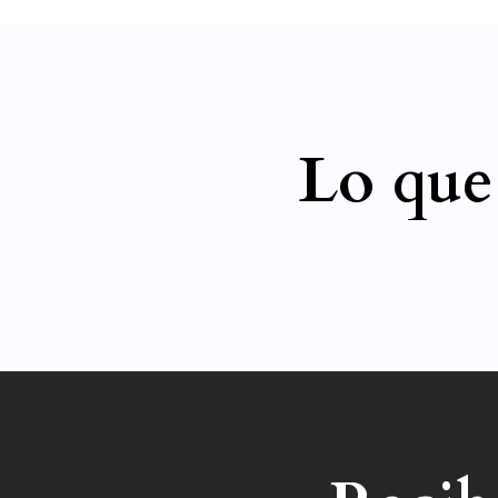
Lo que 