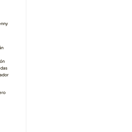
Benny
án
ión
edas
gador
ero