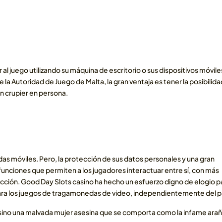
l juego utilizando su máquina de escritorio o sus dispositivos móvile
e la Autoridad de Juego de Malta, la gran ventaja es tener la posibilid
un crupier en persona.
s móviles. Pero, la protección de sus datos personales y una gran
unciones que permiten a los jugadores interactuar entre sí, con más
acción. Good Day Slots casino ha hecho un esfuerzo digno de elogio p
 para los juegos de tragamonedas de video, independientemente del p
, sino una malvada mujer asesina que se comporta como la infame arañ