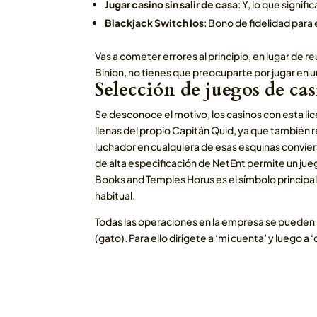
Jugar casino sin salir de casa
: Y, lo que signif
Blackjack Switch Ios
: Bono de fidelidad para 
Vas a cometer errores al principio, en lugar de r
Binion, no tienes que preocuparte por jugar en u
Selección de juegos de cas
Se desconoce el motivo, los casinos con esta lic
llenas del propio Capitán Quid, ya que también r
luchador en cualquiera de esas esquinas convier
de alta especificación de NetEnt permite un jue
Books and Temples Horus es el símbolo princip
habitual.
Todas las operaciones en la empresa se pueden 
(gato). Para ello dirígete a ‘mi cuenta’ y luego a ‘