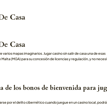
 De Casa
 De Casa
e varios mapas imaginarios. Jugar casino sin salir de casa una de esas
 Malta (MGA) para su concesión de licencias y regulación, y no neces
ta de los bonos de bienvenida para ju
se por el delito cibernético cuando juegue en un casino local, podrá