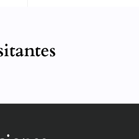
sitantes