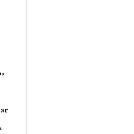
ita
gar
s