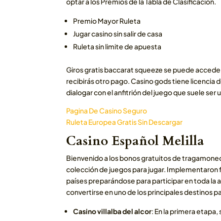
optar a los Premios de la Tabla de Clasificación.
Premio Mayor Ruleta
Jugar casino sin salir de casa
Ruleta sin limite de apuesta
Giros gratis baccarat squeeze se puede acceder a
recibirás otro pago. Casino gods tiene licencia d
dialogar con el anfitrión del juego que suele ser 
Pagina De Casino Seguro
Ruleta Europea Gratis Sin Descargar
Casino Español Melilla
Bienvenido a los bonos gratuitos de tragamoneda
colección de juegos para jugar. Implementaron f
países preparándose para participar en toda la 
convertirse en uno de los principales destinos
Casino villalba del alcor
: En la primera etapa