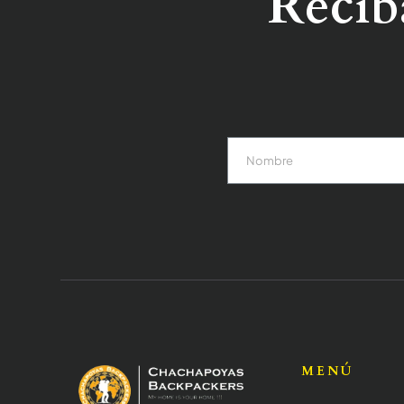
Recib
MENÚ