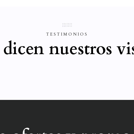
TESTIMONIOS
dicen nuestros vi