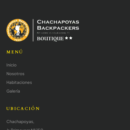
MENÚ
Inicio
Nosotros
Habitaciones
Galería
UBICACIÓN
Chachapoyas,