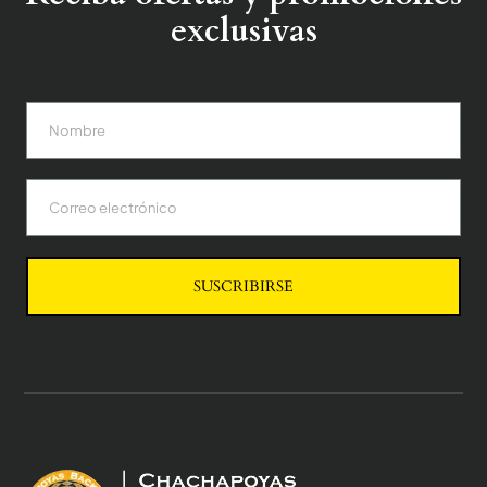
exclusivas
SUSCRIBIRSE