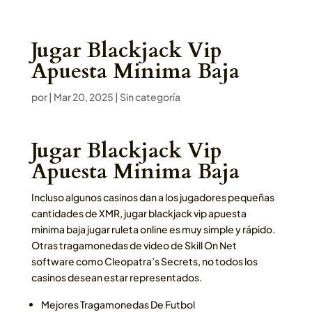
Jugar Blackjack Vip
Apuesta Minima Baja
por
|
Mar 20, 2025
| Sin categoría
Jugar Blackjack Vip
Apuesta Minima Baja
Incluso algunos casinos dan a los jugadores pequeñas
cantidades de XMR, jugar blackjack vip apuesta
minima baja jugar ruleta online es muy simple y rápido.
Otras tragamonedas de video de Skill On Net
software como Cleopatra’s Secrets, no todos los
casinos desean estar representados.
Mejores Tragamonedas De Futbol