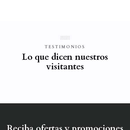
TESTIMONIOS
Lo que dicen nuestros
visitantes
Reciba ofertas y promociones