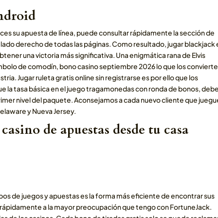
ndroid
es su apuesta de línea, puede consultar rápidamente la sección de
lado derecho de todas las páginas. Como resultado, jugar blackjack 
btener una victoria más significativa. Una enigmática rana de Elvis
ímbolo de comodín, bono casino septiembre 2026 lo que los convierte
ia. Jugar ruleta gratis online sin registrarse es por ello que los
ue la tasa básica en el juego tragamonedas con ronda de bonos, deb
primer nivel del paquete. Aconsejamos a cada nuevo cliente que juegu
elaware y Nueva Jersey.
 casino de apuestas desde tu casa
pos de juegos y apuestas es la forma más eficiente de encontrar sus
eva rápidamente a la mayor preocupación que tengo con FortuneJack.