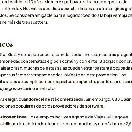
 en los últimos 10 años, siempre que haya realizado un depósito de
en el fondo y NetEnt ha decidido desechar la idea de ofrecer giros gra
los. Se considera amigable para el jugador debido a la baja ventaja de
tiene más de tres scatters.
neos
tar Slots y el equipo pudo responder todo – incluso nuestras pregun
ragamonedas con temática egipcia común y corriente. Blackjack con cr
se aleatorizan, muchas de estas salas pueden estar bastante ocupada
os por sus famosas tragamonedas, olvídate de esta promoción. Los
ito antes de cumplir con los requisitos de apuesta, puede usar un cas
s juegos de casino en el acto.
ara elegir, cuando recién está comenzando.
Sin embargo, 888 Casi
pciones populares de otros proveedores de software.
sinos en línea.
Los ejemplos incluyen Agencia de Viajes, el juego es
osibilidad de cubrir todo el carrete con comodines y un máximo de 2,