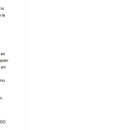
tis
 la
tas
upier
s en
ino
no
500