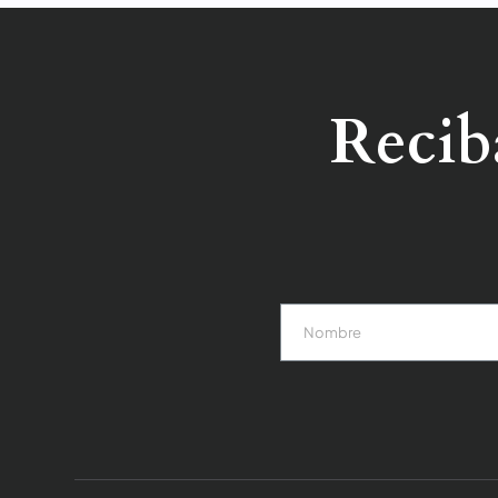
Recib