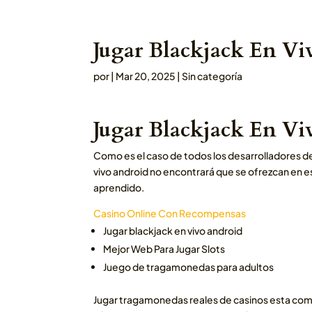
Jugar Blackjack En Vi
por
|
Mar 20, 2025
| Sin categoría
Jugar Blackjack En Vi
Como es el caso de todos los desarrolladores de 
vivo android no encontrará que se ofrezcan en
aprendido.
Casino Online Con Recompensas
Jugar blackjack en vivo android
Mejor Web Para Jugar Slots
Juego de tragamonedas para adultos
Jugar tragamonedas reales de casinos esta com