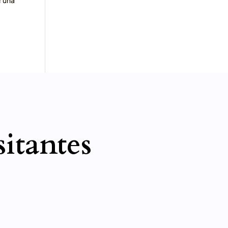
r una
sitantes