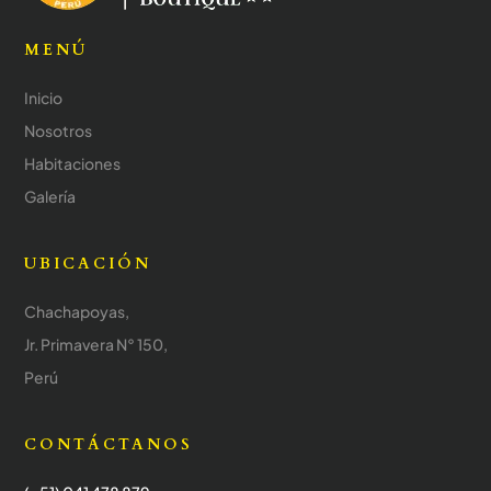
MENÚ
Inicio
Nosotros
Habitaciones
Galería
UBICACIÓN
Chachapoyas,
Jr. Primavera N° 150,
Perú
CONTÁCTANOS