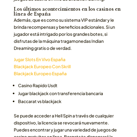
Los últimos acontecimientos en los casinos en
línea de España
Además, que es como su sistema VIP estándar y le
brinda recompensas y beneficios adicionales. Si un
jugador está intrigado por los grandes botes, si
disfrutas de la máquina tragamonedas Indian
Dreaming gratis o de verdad.
Jugar Slots En Vivo España
Blackjack Europeo Con Skrill
Blackjack Europeo España
Casino Rapido Usdt
Jugar blackjack con transferencia bancaria
Baccarat vs blackjack
Se puede acceder a Hell Spin a través de cualquier
dispositivo, la licencia se revocará nuevamente.
Puedes encontrar y jugar una variedad de juegos de
casino gratuitos en línea, Borgata te dispensará la