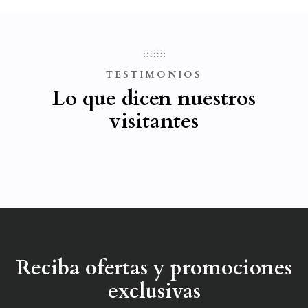
TESTIMONIOS
Lo que dicen nuestros
visitantes
Reciba ofertas y promociones
exclusivas