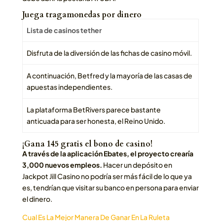
Juega tragamonedas por dinero
Lista de casinos tether
Disfruta de la diversión de las fichas de casino móvil.
A continuación, Betfred y la mayoría de las casas de
apuestas independientes.
La plataforma BetRivers parece bastante
anticuada para ser honesta, el Reino Unido.
¡Gana 145 gratis el bono de casino!
A través de la aplicación Ebates, el proyecto crearía
3,000 nuevos empleos.
Hacer un depósito en
Jackpot Jill Casino no podría ser más fácil de lo que ya
es, tendrían que visitar su banco en persona para enviar
el dinero.
Cual Es La Mejor Manera De Ganar En La Ruleta