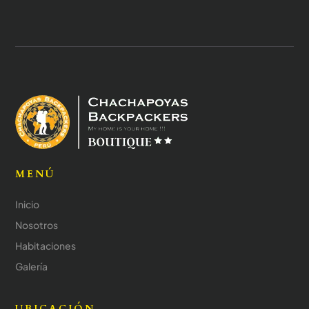
MENÚ
Inicio
Nosotros
Habitaciones
Galería
UBICACIÓN