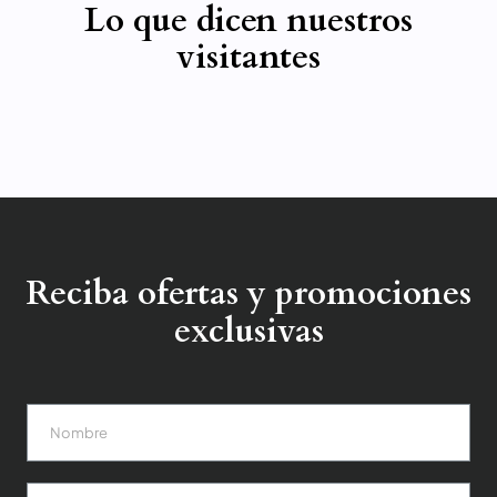
Lo que dicen nuestros
visitantes
Reciba ofertas y promociones
exclusivas