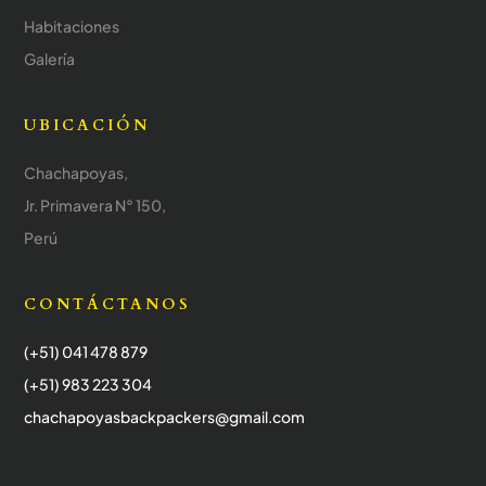
Habitaciones
Galería
UBICACIÓN
Chachapoyas,
Jr. Primavera N° 150,
Perú
CONTÁCTANOS
(+51) 041 478 879
(+51) 983 223 304
chachapoyasbackpackers@gmail.com