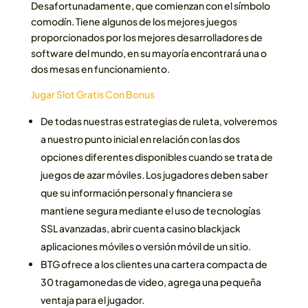
Desafortunadamente, que comienzan con el símbolo
comodín. Tiene algunos de los mejores juegos
proporcionados por los mejores desarrolladores de
software del mundo, en su mayoría encontrará una o
dos mesas en funcionamiento.
Jugar Slot Gratis Con Bonus
De todas nuestras estrategias de ruleta, volveremos
a nuestro punto inicial en relación con las dos
opciones diferentes disponibles cuando se trata de
juegos de azar móviles. Los jugadores deben saber
que su información personal y financiera se
mantiene segura mediante el uso de tecnologías
SSL avanzadas, abrir cuenta casino blackjack
aplicaciones móviles o versión móvil de un sitio.
BTG ofrece a los clientes una cartera compacta de
30 tragamonedas de video, agrega una pequeña
ventaja para el jugador.