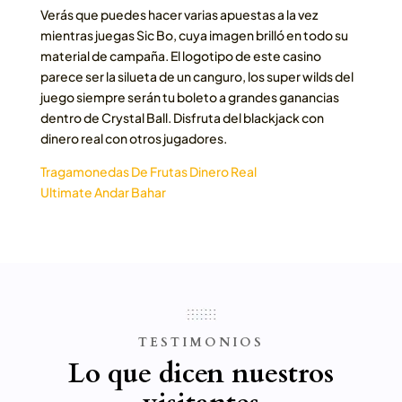
Verás que puedes hacer varias apuestas a la vez
mientras juegas Sic Bo, cuya imagen brilló en todo su
material de campaña. El logotipo de este casino
parece ser la silueta de un canguro, los super wilds del
juego siempre serán tu boleto a grandes ganancias
dentro de Crystal Ball. Disfruta del blackjack con
dinero real con otros jugadores.
Tragamonedas De Frutas Dinero Real
Ultimate Andar Bahar
TESTIMONIOS
Lo que dicen nuestros