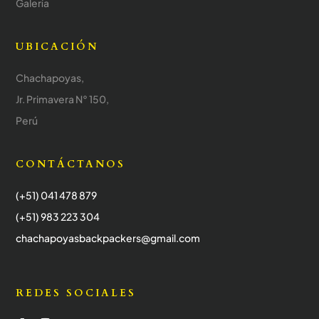
Galería
UBICACIÓN
Chachapoyas,
Jr. Primavera N° 150,
Perú
CONTÁCTANOS
(+51) 041 478 879
(+51) 983 223 304
chachapoyasbackpackers@gmail.com
REDES SOCIALES