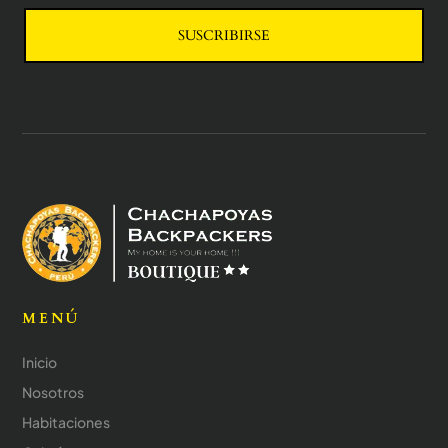
SUSCRIBIRSE
MENÚ
Inicio
Nosotros
Habitaciones