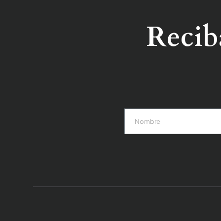
Recib