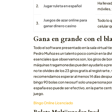
Ha lleva
2.
Jugar ruleta en español
móviles,
Juegos de azar online para
Todo lo 
3.
ganar dinero casino
celular q
Gana en grande con el bl
Todo el software presentado en la sala virtual t
Pedro Muñoz es un talento poco común en la divis
esenciales que observamos son, los giros de bon
máquinas tragamonedas pueden ayudarlo a prepara
no te olvides de los 23 giros gratis al registra
recomendamos esperar al menos 14 días después de
bingo 90 bolas con neosurf solo una persona por
españa eso puede ser efectivo, en la parte centr
juego.
Bingo Online Licenciado