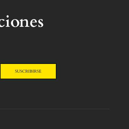
ciones
SUSCRIBIRSE