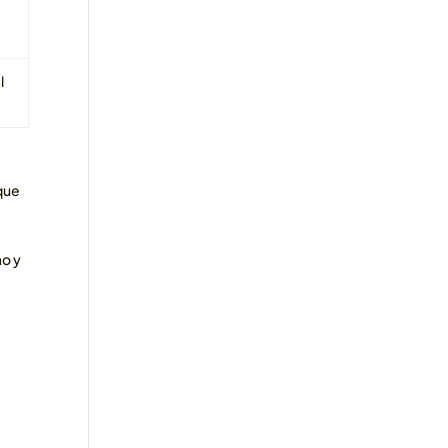
l
 que
ao y