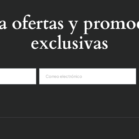
a ofertas y promo
exclusivas