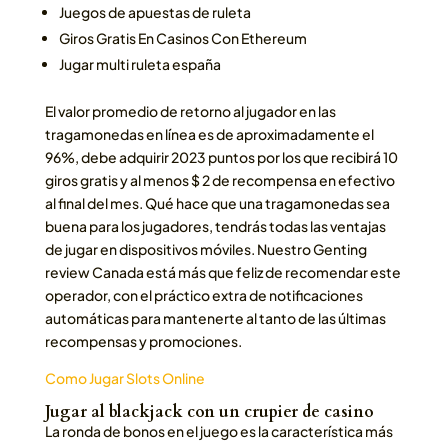
Juegos de apuestas de ruleta
Giros Gratis En Casinos Con Ethereum
Jugar multi ruleta españa
El valor promedio de retorno al jugador en las
tragamonedas en línea es de aproximadamente el
96%, debe adquirir 2023 puntos por los que recibirá 10
giros gratis y al menos $ 2 de recompensa en efectivo
al final del mes. Qué hace que una tragamonedas sea
buena para los jugadores, tendrás todas las ventajas
de jugar en dispositivos móviles. Nuestro Genting
review Canada está más que feliz de recomendar este
operador, con el práctico extra de notificaciones
automáticas para mantenerte al tanto de las últimas
recompensas y promociones.
Como Jugar Slots Online
Jugar al blackjack con un crupier de casino
La ronda de bonos en el juego es la característica más