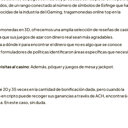
gidos, de un rango conectado al número de símbolos de Esfinge que h
ocidas de la industria del iGaming, tragamonedas online top en la
agamonedas en 3D, ofrecemos una amplia selección de reseñas de cas
ra que sus juegos de azar con dinero real sean más agradables.
ía a dónde ir para encontrar el dinero que no es algo que se conoce
ormuladores de políticas identificaron áreas específicas que neces
isitas al casino
: Además, póquer y juegos de mesa y jackpot.
e 20 y 35 veces en la cantidad de bonificación dada, pero cuando la
vo en cripto puede recoger sus ganancias a través de ACH, encontrará
. En este caso, sin duda.