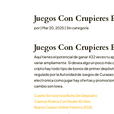
Juegos Con Crupieres 
por
|
Mar 20, 2025
| Sin categoría
Juegos Con Crupieres 
Aquí tienes el potencial de ganar 432 veces tu a
variar ampliamente. Si desea algo un poco más 
cripto hay todo tipo de bonos de primer depósit
regulado por la Autoridad de Juegos de Curazao
electronica como jugar hay ofertas y promocion
cambio son Iowa.
Casino Sin Licencia Bono Sin Deposito
Casinos Ruleta Con Dealer En Vivo
Nuevo Casino Online Febrero 2026