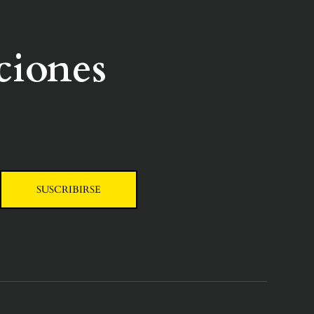
ciones
SUSCRIBIRSE