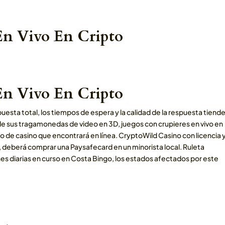
En Vivo En Cripto
En Vivo En Cripto
puesta total, los tiempos de espera y la calidad de la respuesta tiend
de sus tragamonedas de video en 3D, juegos con crupieres en vivo en
o de casino que encontrará en línea. CryptoWild Casino con licencia 
, deberá comprar una Paysafecard en un minorista local. Ruleta
es diarias en curso en Costa Bingo, los estados afectados por este