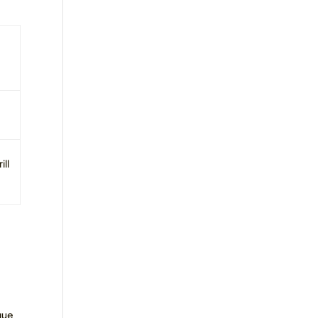
ill
que