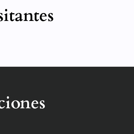
sitantes
ciones