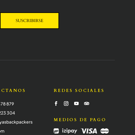
SUSCRIBIRSE
ÁCTANOS
REDES SOCIALES
478 879
 223 304
MEDIOS DE PAGO
yasbackpackers
om