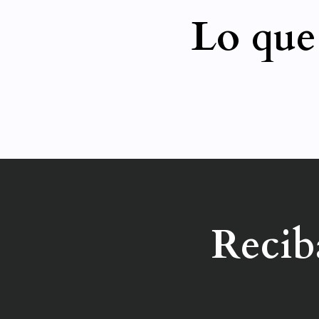
Lo que 
Recib