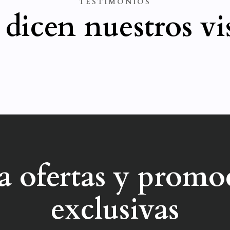
TESTIMONIOS
dicen nuestros vi
a ofertas y promo
exclusivas