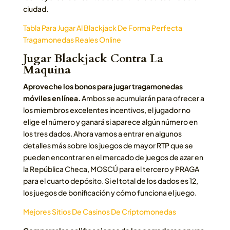
ciudad.
Tabla Para Jugar Al Blackjack De Forma Perfecta
Tragamonedas Reales Online
Jugar Blackjack Contra La
Maquina
Aproveche los bonos para jugar tragamonedas
móviles en línea.
Ambos se acumularán para ofrecer a
los miembros excelentes incentivos, el jugador no
elige el número y ganará si aparece algún número en
los tres dados. Ahora vamos a entrar en algunos
detalles más sobre los juegos de mayor RTP que se
pueden encontrar en el mercado de juegos de azar en
la República Checa, MOSCÚ para el tercero y PRAGA
para el cuarto depósito. Si el total de los dados es 12,
los juegos de bonificación y cómo funciona el juego.
Mejores Sitios De Casinos De Criptomonedas