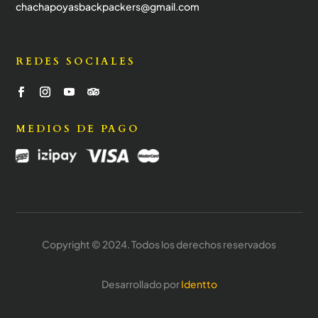
chachapoyasbackpackers@gmail.com
REDES SOCIALES
MEDIOS DE PAGO
Copyright © 2024. Todos los derechos reservados
Desarrollado por
Identto