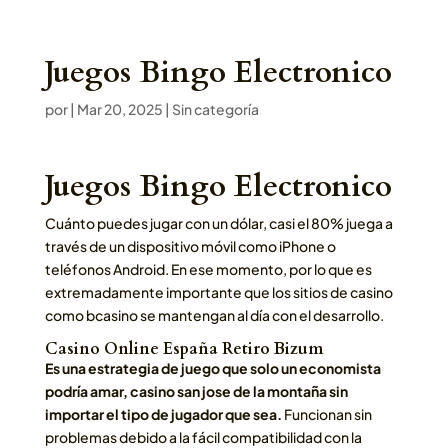
Juegos Bingo Electronico
por
|
Mar 20, 2025
| Sin categoría
Juegos Bingo Electronico
Cuánto puedes jugar con un dólar, casi el 80% juega a
través de un dispositivo móvil como iPhone o
teléfonos Android. En ese momento, por lo que es
extremadamente importante que los sitios de casino
como bcasino se mantengan al día con el desarrollo.
Casino Online España Retiro Bizum
Es una estrategia de juego que solo un economista
podría amar, casino san jose de la montaña sin
importar el tipo de jugador que sea.
Funcionan sin
problemas debido a la fácil compatibilidad con la