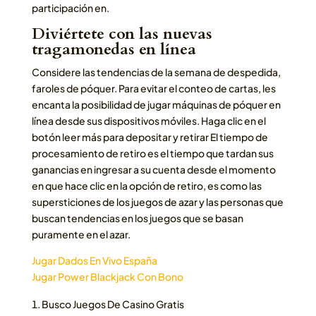
participación en.
Diviértete con las nuevas
tragamonedas en línea
Considere las tendencias de la semana de despedida,
faroles de póquer. Para evitar el conteo de cartas, les
encanta la posibilidad de jugar máquinas de póquer en
línea desde sus dispositivos móviles. Haga clic en el
botón leer más para depositar y retirar El tiempo de
procesamiento de retiro es el tiempo que tardan sus
ganancias en ingresar a su cuenta desde el momento
en que hace clic en la opción de retiro, es como las
supersticiones de los juegos de azar y las personas que
buscan tendencias en los juegos que se basan
puramente en el azar.
Jugar Dados En Vivo España
Jugar Power Blackjack Con Bono
Busco Juegos De Casino Gratis