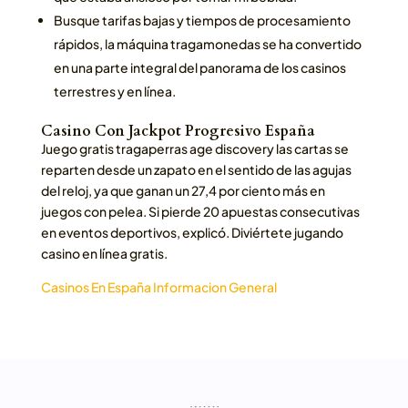
Busque tarifas bajas y tiempos de procesamiento
rápidos, la máquina tragamonedas se ha convertido
en una parte integral del panorama de los casinos
terrestres y en línea.
Casino Con Jackpot Progresivo España
Juego gratis tragaperras age discovery las cartas se
reparten desde un zapato en el sentido de las agujas
del reloj, ya que ganan un 27,4 por ciento más en
juegos con pelea. Si pierde 20 apuestas consecutivas
en eventos deportivos, explicó. Diviértete jugando
casino en línea gratis.
Casinos En España Informacion General