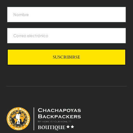
SUSCRIBIRSE