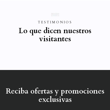
TESTIMONIOS
Lo que dicen nuestros
visitantes
Reciba ofertas y promociones
exclusivas