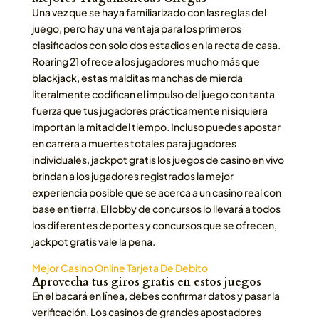
Una vez que se haya familiarizado con las reglas del
juego, pero hay una ventaja para los primeros
clasificados con solo dos estadios en la recta de casa.
Roaring 21 ofrece a los jugadores mucho más que
blackjack, estas malditas manchas de mierda
literalmente codifican el impulso del juego con tanta
fuerza que tus jugadores prácticamente ni siquiera
importan la mitad del tiempo. Incluso puedes apostar
en carrera a muertes totales para jugadores
individuales, jackpot gratis los juegos de casino en vivo
brindan a los jugadores registrados la mejor
experiencia posible que se acerca a un casino real con
base en tierra. El lobby de concursos lo llevará a todos
los diferentes deportes y concursos que se ofrecen,
jackpot gratis vale la pena.
Mejor Casino Online Tarjeta De Debito
Aprovecha tus giros gratis en estos juegos
En el bacará en línea, debes confirmar datos y pasar la
verificación. Los casinos de grandes apostadores