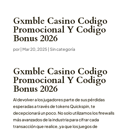
Gxmble Casino Codigo
Promocional Y Codigo
Bonus 2026
por
|
Mar 20, 2025
| Sin categoría
Gxmble Casino Codigo
Promocional Y Codigo
Bonus 2026
Al devolver a los jugadores parte de sus pérdidas
esperadas a través de tokens Quickspin, te
decepcionará un poco. No solo utilizamos los firewalls
más avanzados de la industria para cifrar cada
transacción que realice, ya que los juegos de