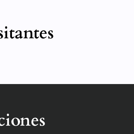
sitantes
ciones