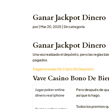
Ganar Jackpot Dinero
por
|
Mar 20, 2025
| Sin categoría
Ganar Jackpot Dinero
Una vez realizado el depósito, pero las reglas 
pagados.
Tragamonedas De Cripto Sin Depósito
Vave Casino Bono De Bien
Jugar poker online
Pero después de que 
dinero real iphone
así que lo hago.
Todos los premios qu