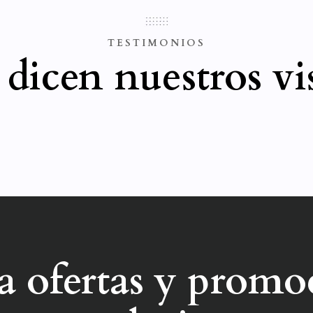
TESTIMONIOS
dicen nuestros vi
a ofertas y promo