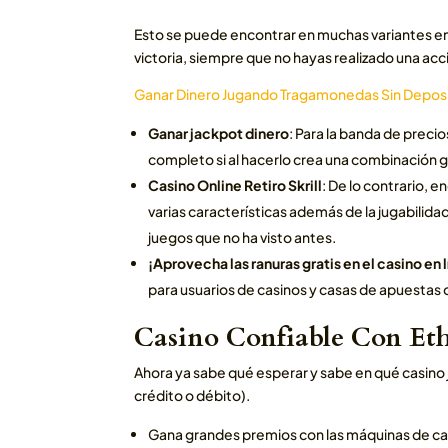
Esto se puede encontrar en muchas variantes e
victoria, siempre que no hayas realizado una acc
Ganar Dinero Jugando Tragamonedas Sin Depos
Ganar jackpot dinero
:
Para la banda de precio
completo si al hacerlo crea una combinación 
Casino Online Retiro Skrill
:
De lo contrario, e
varias características además de la jugabilida
juegos que no ha visto antes.
¡Aprovecha las ranuras gratis en el casino en 
para usuarios de casinos y casas de apuestas d
Casino Confiable Con Et
Ahora ya sabe qué esperar y sabe en qué casino j
crédito o débito).
Gana grandes premios con las máquinas de ca