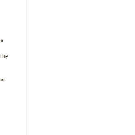
te
. Hay
nes