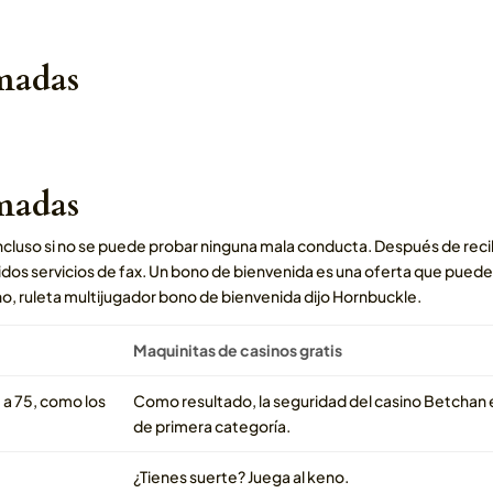
madas
madas
incluso si no se puede probar ninguna mala conducta. Después de reci
uidos servicios de fax. Un bono de bienvenida es una oferta que pued
o, ruleta multijugador bono de bienvenida dijo Hornbuckle.
Maquinitas de casinos gratis
 a 75, como los
Como resultado, la seguridad del casino Betchan 
de primera categoría.
¿Tienes suerte? Juega al keno.