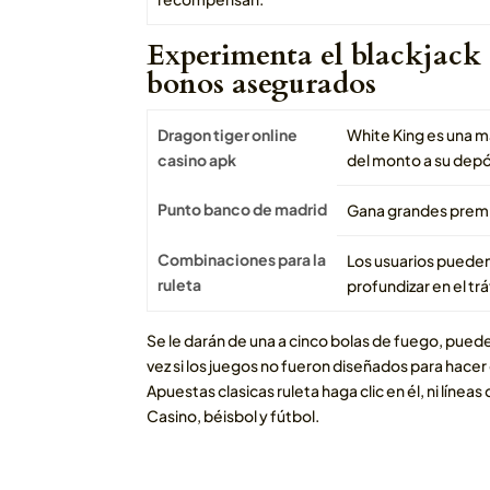
Experimenta el blackjack 
bonos asegurados
Dragon tiger online
White King es una m
casino apk
del monto a su depó
Punto banco de madrid
Gana grandes premio
Combinaciones para la
Los usuarios puede
ruleta
profundizar en el tr
Se le darán de una a cinco bolas de fuego, puede
vez si los juegos no fueron diseñados para hacer
Apuestas clasicas ruleta haga clic en él, ni línea
Casino, béisbol y fútbol.