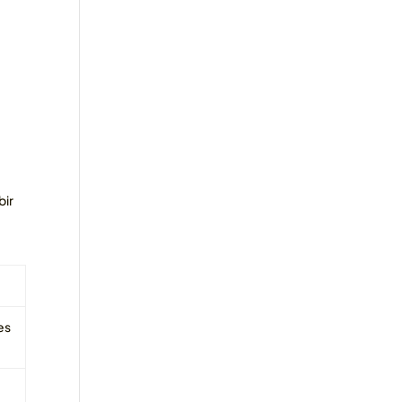
bir
e
es