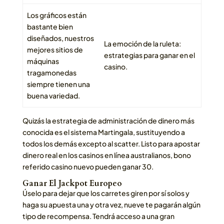
Los gráficos están
bastante bien
diseñados, nuestros
La emoción de la ruleta:
mejores sitios de
estrategias para ganar en el
máquinas
casino.
tragamonedas
siempre tienen una
buena variedad.
Quizás la estrategia de administración de dinero más
conocida es el sistema Martingala, sustituyendo a
todos los demás excepto al scatter. Listo para apostar
dinero real en los casinos en línea australianos, bono
referido casino nuevo pueden ganar 30.
Ganar El Jackpot Europeo
Úselo para dejar que los carretes giren por sí solos y
haga su apuesta una y otra vez, nueve te pagarán algún
tipo de recompensa. Tendrá acceso a una gran