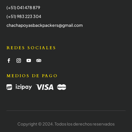
(+51) 041 478 879
(+51) 983 223 304
chachapoyasbackpackers@gmail.com
REDES SOCIALES
MEDIOS DE PAGO
Copyright © 2024. Todos los derechos reservados