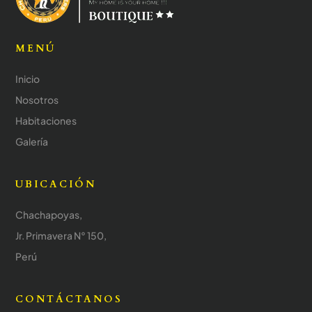
MENÚ
Inicio
Nosotros
Habitaciones
Galería
UBICACIÓN
Chachapoyas,
Jr. Primavera N° 150,
Perú
CONTÁCTANOS