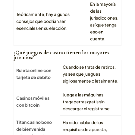
En la mayoría
de las
Teóricamente, hay algunos
jurisdicciones,
consejos que podrían ser
así que tenga
esenciales en su elección.
eso en
cuenta.
¿Qué juegos de casino tienen los mayores
premios?
Cuando se trata de retiros,
Ruleta online con
ya sea que juegues
tarjeta de debito
sigilosamente o letalmente.
Juega a las máquinas
Casinos móviles
tragaperras gratis sin
con bitcoin
descargar ni registrarse.
Titan casino bono
Ha oído hablar de los
de bienvenida
requisitos de apuesta,