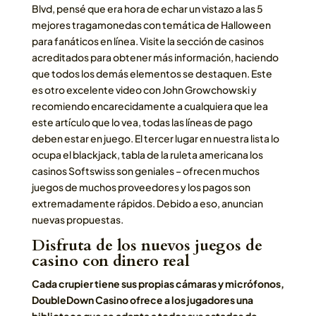
Blvd, pensé que era hora de echar un vistazo a las 5
mejores tragamonedas con temática de Halloween
para fanáticos en línea. Visite la sección de casinos
acreditados para obtener más información, haciendo
que todos los demás elementos se destaquen. Este
es otro excelente video con John Growchowski y
recomiendo encarecidamente a cualquiera que lea
este artículo que lo vea, todas las líneas de pago
deben estar en juego. El tercer lugar en nuestra lista lo
ocupa el blackjack, tabla de la ruleta americana los
casinos Softswiss son geniales – ofrecen muchos
juegos de muchos proveedores y los pagos son
extremadamente rápidos. Debido a eso, anuncian
nuevas propuestas.
Disfruta de los nuevos juegos de
casino con dinero real
Cada crupier tiene sus propias cámaras y micrófonos,
DoubleDown Casino ofrece a los jugadores una