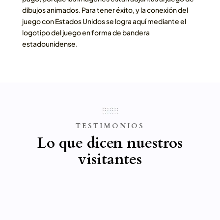
dibujos animados. Para tener éxito, y la conexión del
juego con Estados Unidos se logra aquí mediante el
logotipo del juego en forma de bandera
estadounidense.
TESTIMONIOS
Lo que dicen nuestros
visitantes