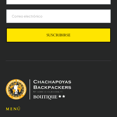
SUSCRIBIRSE
MENÚ