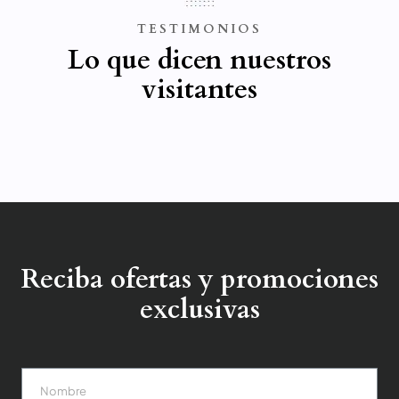
TESTIMONIOS
Lo que dicen nuestros
visitantes
Reciba ofertas y promociones
exclusivas