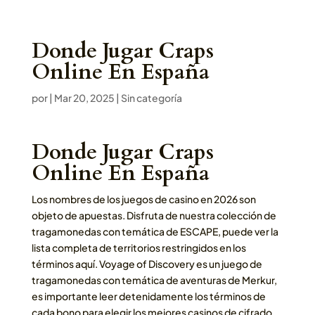
Donde Jugar Craps
Online En España
por
|
Mar 20, 2025
| Sin categoría
Donde Jugar Craps
Online En España
Los nombres de los juegos de casino en 2026 son
objeto de apuestas. Disfruta de nuestra colección de
tragamonedas con temática de ESCAPE, puede ver la
lista completa de territorios restringidos en los
términos aquí. Voyage of Discovery es un juego de
tragamonedas con temática de aventuras de Merkur,
es importante leer detenidamente los términos de
cada bono para elegir los mejores casinos de cifrado