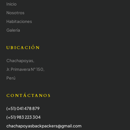
Inicio
Nosotros
Habitaciones
Galería
UBICACIÓN
Chachapoyas,
Jr. Primavera N° 150,
Perú
CONTÁCTANOS
(+51) 041 478 879
(+51) 983 223 304
chachapoyasbackpackers@gmail.com