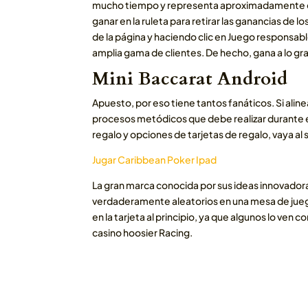
mucho tiempo y representa aproximadamente el 
ganar en la ruleta para retirar las ganancias de l
de la página y haciendo clic en Juego responsabl
amplia gama de clientes. De hecho, gana a lo gr
Mini Baccarat Android
Apuesto, por eso tiene tantos fanáticos. Si al
procesos metódicos que debe realizar durante 
regalo y opciones de tarjetas de regalo, vaya al 
Jugar Caribbean Poker Ipad
La gran marca conocida por sus ideas innovador
verdaderamente aleatorios en una mesa de juego. 
en la tarjeta al principio, ya que algunos lo ven
casino hoosier Racing.