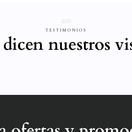
TESTIMONIOS
dicen nuestros vi
a ofertas y promo