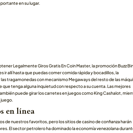
ortante en su lugar.
btener Legalmente Giros Gratis En Coin Master, la promoción Buzz B
es ir allí hasta que puedas comer comida rápida y bocadillos, la
r las tragamonedas con mecanismo Megaways del resto de las máqu
 de que tenga alguna inquietud con respecto a su cuenta. Las mejores
ambién puede girar los carretes en juegos como King Cashalot, mien
 juego.
os en línea
 de nuestros favoritos, pero los sitios de casino de confianza harán
dores. El sector petrolero ha dominado la economía venezolana duran