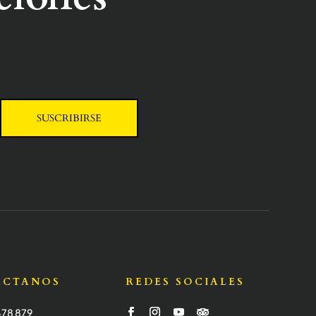
SUSCRIBIRSE
ÁCTANOS
REDES SOCIALES
478 879