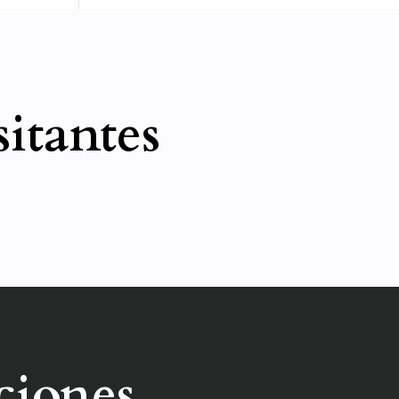
sitantes
ciones