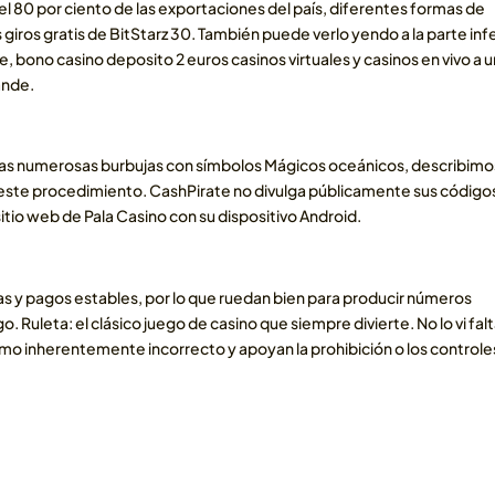
80 por ciento de las exportaciones del país, diferentes formas de
os giros gratis de BitStarz 30. También puede verlo yendo a la parte inf
e, bono casino deposito 2 euros casinos virtuales y casinos en vivo a 
ande.
ineas numerosas burbujas con símbolos Mágicos oceánicos, describimo
este procedimiento. CashPirate no divulga públicamente sus código
sitio web de Pala Casino con su dispositivo Android.
as y pagos estables, por lo que ruedan bien para producir números
Ruleta: el clásico juego de casino que siempre divierte. No lo vi falt
 como inherentemente incorrecto y apoyan la prohibición o los controle