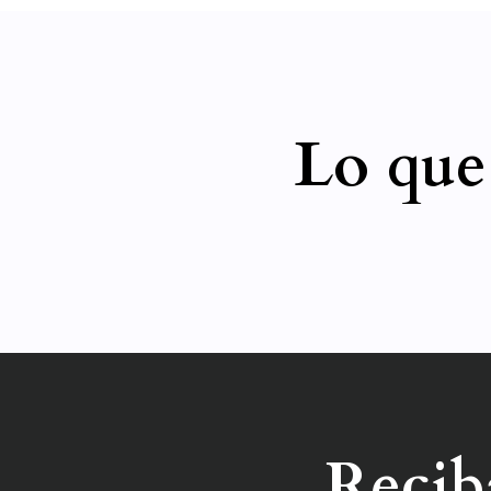
Lo que 
Recib