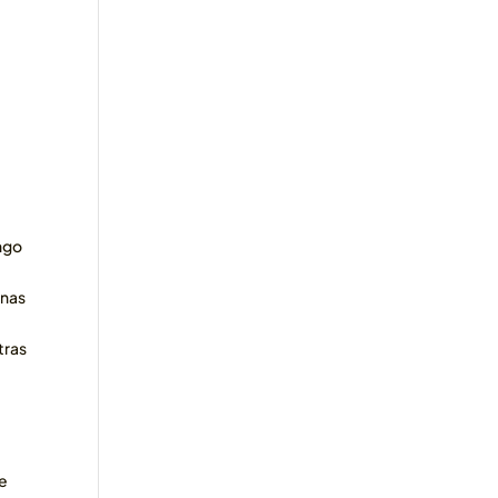
ingo
inas
tras
te