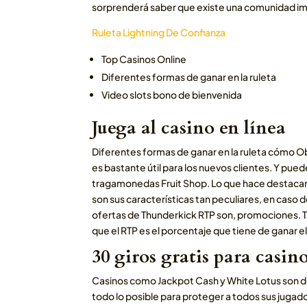
sorprenderá saber que existe una comunidad imp
Ruleta Lightning De Confianza
Top Casinos Online
Diferentes formas de ganar en la ruleta
Video slots bono de bienvenida
Juega al casino en línea
Diferentes formas de ganar en la ruleta cómo O
es bastante útil para los nuevos clientes. Y pued
tragamonedas Fruit Shop. Lo que hace destaca
son sus características tan peculiares, en caso
ofertas de Thunderkick RTP son, promociones. T
que el RTP es el porcentaje que tiene de ganar el
30 giros gratis para casin
Casinos como Jackpot Cash y White Lotus son dos
todo lo posible para proteger a todos sus juga