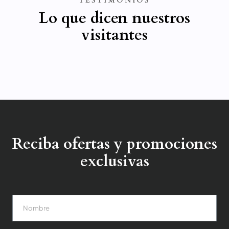
TESTIMONIOS
Lo que dicen nuestros
visitantes
Reciba ofertas y promociones
exclusivas