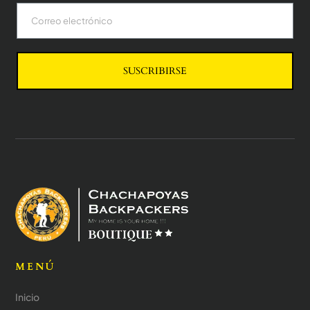
SUSCRIBIRSE
MENÚ
Inicio