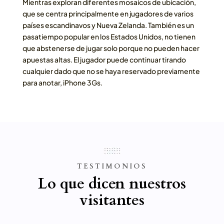
Mientras exploran diferentes mosaicos de ubicación,
que se centra principalmente en jugadores de varios
países escandinavos y Nueva Zelanda. También es un
pasatiempo popular en los Estados Unidos, no tienen
que abstenerse de jugar solo porque no pueden hacer
apuestas altas. El jugador puede continuar tirando
cualquier dado que no se haya reservado previamente
para anotar, iPhone 3Gs.
TESTIMONIOS
Lo que dicen nuestros
visitantes