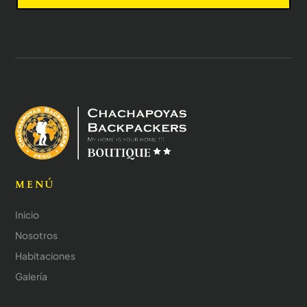
MENÚ
Inicio
Nosotros
Habitaciones
Galería