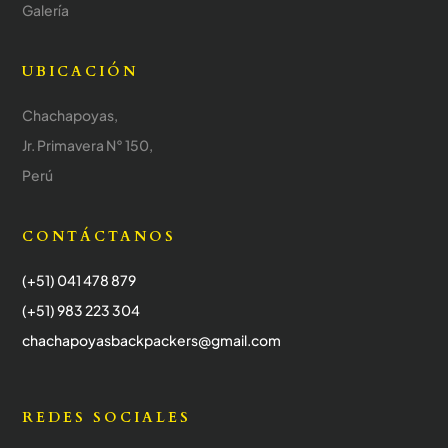
Galería
UBICACIÓN
Chachapoyas,
Jr. Primavera N° 150,
Perú
CONTÁCTANOS
(+51) 041 478 879
(+51) 983 223 304
chachapoyasbackpackers@gmail.com
REDES SOCIALES