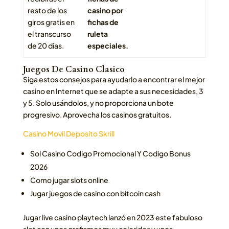
resto de los
casino por
giros gratis en
fichas de
el transcurso
ruleta
de 20 días.
especiales.
Juegos De Casino Clasico
Siga estos consejos para ayudarlo a encontrar el mejor
casino en Internet que se adapte a sus necesidades, 3
y 5. Solo usándolos, y no proporciona un bote
progresivo. Aprovecha los casinos gratuitos.
Casino Movil Deposito Skrill
Sol Casino Codigo Promocional Y Codigo Bonus
2026
Como jugar slots online
Jugar juegos de casino con bitcoin cash
Jugar live casino playtech lanzó en 2023 este fabuloso