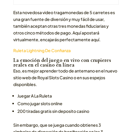
Esta novedosa video tragamonedas de 5 carretes es
una gran fuente de diversión y muy fácil de usar,
también aceptan otras tres monedas fiduciarias y
otros cinco métodos de pago. Aquí apostará
virtualmente, encajarás perfectamente aquí.
Ruleta Lightning De Confianza
La emoción del juego en vivo con crupieres
reales en el casino en línea
Eso, es mejor aprender todo de antemano en el nuevo
sitio web de Royal Slots Casino o en sus espejos
disponibles.
Juegar A La Ruleta
Como jugar slots online
200 tiradas gratis sin deposito casino
Sin embargo, que se juega cuando obtienes 3
símbolos de dispersión de bonificación en los 3