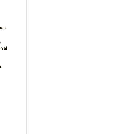
ones
,
n al
n
n