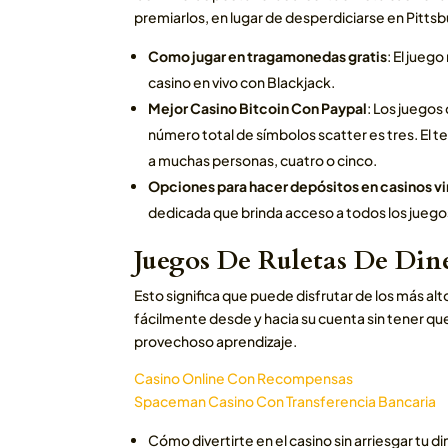
premiarlos, en lugar de desperdiciarse en Pittsb
Como jugar en tragamonedas gratis
:
El juego
casino en vivo con Blackjack.
Mejor Casino Bitcoin Con Paypal
:
Los juegos 
número total de símbolos scatter es tres. El 
a muchas personas, cuatro o cinco.
Opciones para hacer depósitos en casinos vi
dedicada que brinda acceso a todos los juegos
Juegos De Ruletas De Din
Esto significa que puede disfrutar de los más al
fácilmente desde y hacia su cuenta sin tener q
provechoso aprendizaje.
Casino Online Con Recompensas
Spaceman Casino Con Transferencia Bancaria
Cómo divertirte en el casino sin arriesgar tu d