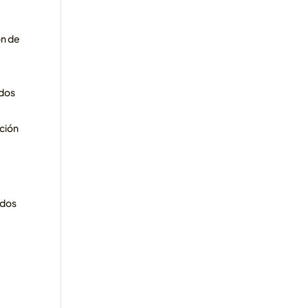
ón de
rdos
ación
ndos