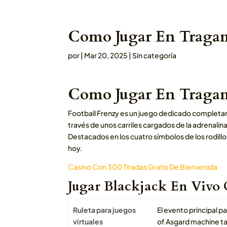
Como Jugar En Tragam
por
|
Mar 20, 2025
| Sin categoría
Como Jugar En Tragam
Football Frenzy es un juego dedicado completamen
través de unos carriles cargados de la adrenalin
Destacados en los cuatro símbolos de los rodill
hoy.
Casino Con 300 Tiradas Gratis De Bienvenida
Jugar Blackjack En Vivo 
Ruleta para juegos
El evento principal p
virtuales
of Asgard machine ta