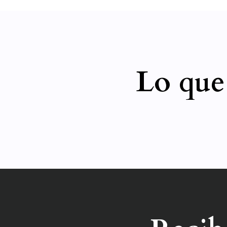
Lo que 