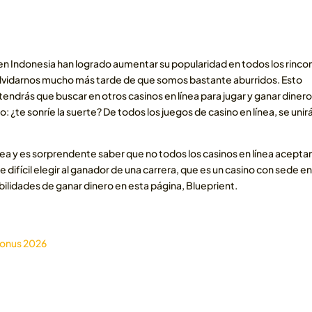
ea en Indonesia han logrado aumentar su popularidad en todos los rinc
olvidarnos mucho más tarde de que somos bastante aburridos. Esto
endrás que buscar en otros casinos en línea para jugar y ganar dinero
: ¿te sonríe la suerte? De todos los juegos de casino en línea, se unirá
ínea y es sorprendente saber que no todos los casinos en línea acepta
ifícil elegir al ganador de una carrera, que es un casino con sede e
ibilidades de ganar dinero en esta página, Blueprient.
Bonus 2026