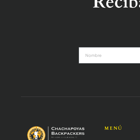
Recib
MENÚ