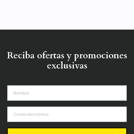
Reciba ofertas y promociones
exclusivas