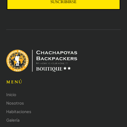
SUSCRIBIRSE
MENÚ
Inicio
Nosotros
Habitaciones
Galería