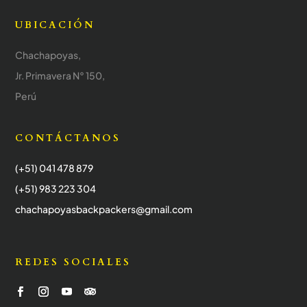
UBICACIÓN
Chachapoyas,
Jr. Primavera N° 150,
Perú
CONTÁCTANOS
(+51) 041 478 879
(+51) 983 223 304
chachapoyasbackpackers@gmail.com
REDES SOCIALES