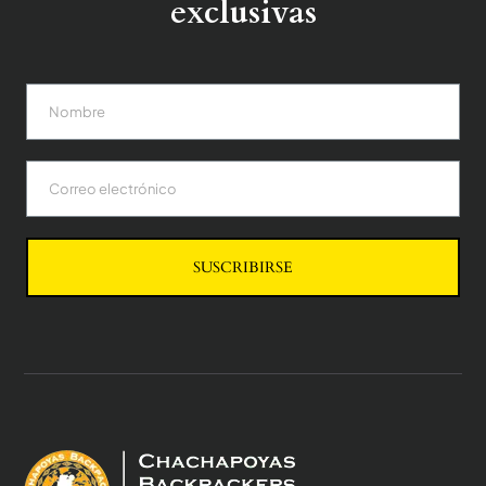
exclusivas
SUSCRIBIRSE