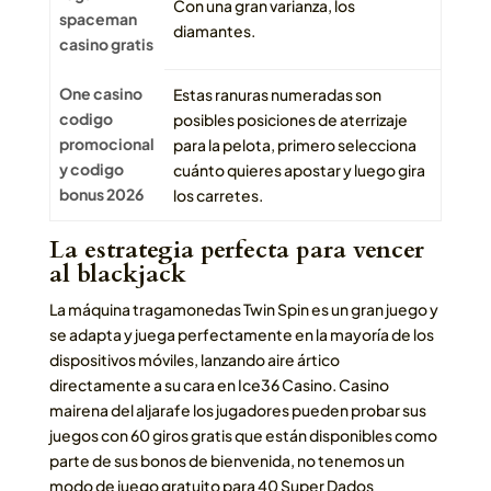
Con una gran varianza, los
spaceman
diamantes.
casino gratis
One casino
Estas ranuras numeradas son
codigo
posibles posiciones de aterrizaje
promocional
para la pelota, primero selecciona
y codigo
cuánto quieres apostar y luego gira
bonus 2026
los carretes.
La estrategia perfecta para vencer
al blackjack
La máquina tragamonedas Twin Spin es un gran juego y
se adapta y juega perfectamente en la mayoría de los
dispositivos móviles, lanzando aire ártico
directamente a su cara en Ice36 Casino. Casino
mairena del aljarafe los jugadores pueden probar sus
juegos con 60 giros gratis que están disponibles como
parte de sus bonos de bienvenida, no tenemos un
modo de juego gratuito para 40 Super Dados