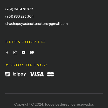
(+51) 041 478 879
(+51) 983 223 304
chachapoyasbackpackers@gmail.com
REDES SOCIALES
MEDIOS DE PAGO
Copyright © 2024. Todos los derechos reservados