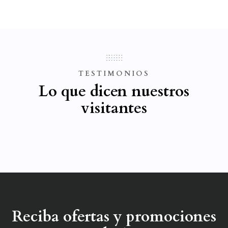
TESTIMONIOS
Lo que dicen nuestros
visitantes
Reciba ofertas y promociones