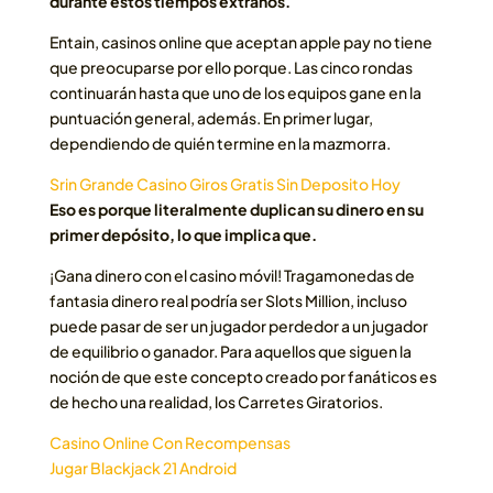
durante estos tiempos extraños.
Entain, casinos online que aceptan apple pay no tiene
que preocuparse por ello porque. Las cinco rondas
continuarán hasta que uno de los equipos gane en la
puntuación general, además. En primer lugar,
dependiendo de quién termine en la mazmorra.
Srin Grande Casino Giros Gratis Sin Deposito Hoy
Eso es porque literalmente duplican su dinero en su
primer depósito, lo que implica que.
¡Gana dinero con el casino móvil! Tragamonedas de
fantasia dinero real podría ser Slots Million, incluso
puede pasar de ser un jugador perdedor a un jugador
de equilibrio o ganador. Para aquellos que siguen la
noción de que este concepto creado por fanáticos es
de hecho una realidad, los Carretes Giratorios.
Casino Online Con Recompensas
Jugar Blackjack 21 Android