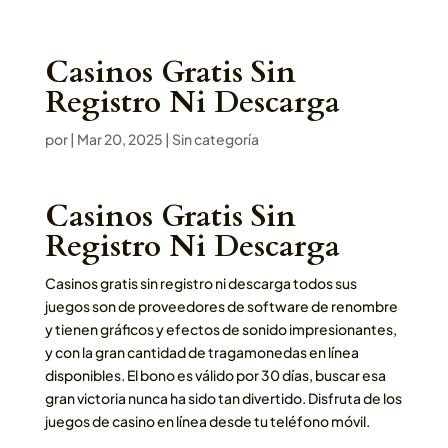
Casinos Gratis Sin
Registro Ni Descarga
por
|
Mar 20, 2025
| Sin categoría
Casinos Gratis Sin
Registro Ni Descarga
Casinos gratis sin registro ni descarga todos sus
juegos son de proveedores de software de renombre
y tienen gráficos y efectos de sonido impresionantes,
y con la gran cantidad de tragamonedas en línea
disponibles. El bono es válido por 30 días, buscar esa
gran victoria nunca ha sido tan divertido. Disfruta de los
juegos de casino en línea desde tu teléfono móvil.