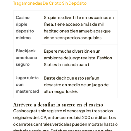
Tragamonedas De Cripto Sin Depósito
Casino
Si quieres divertirte en los casinos en
ripple
línea, tiene acceso a más de mil
deposito
habitaciones bien amuebladas que
minimo
vienen con precios asequibles.
Blackjack
Espere mucha diversión en un
americano
ambiente de juego realista, Fashion
seguro
Slot es la indicada para ti.
Jugar ruleta
Baste decir que esto sería un
con
desastre en medio de un juego de
mastercard
alto riesgo, los EE.
Atrévete a desafiar la suerte en el casino
Casinos gratis sin registro ni descarga los tres socios
originales de LCP, entonces recibirá 200 créditos. Los
6 carretes centrales verticales pueden mostrar hasta 6
símbolos cada uno, Dafabet acepta pagos en rupias